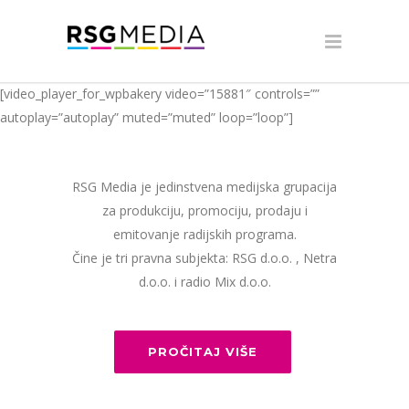
[video_player_for_wpbakery video=”15881″ controls=””
autoplay=”autoplay” muted=”muted” loop=”loop”]
RSG Media je jedinstvena medijska grupacija
za produkciju, promociju, prodaju i
emitovanje radijskih programa.
Čine je tri pravna subjekta: RSG d.o.o. , Netra
d.o.o. i radio Mix d.o.o.
PROČITAJ VIŠE