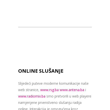
ONLINE SLUŠANJE
Slijedeći puteve moderne komunikacije naše
web stranice,
www.rsg.ba
www.antena.ba
i
www.radiomix.ba
smo pretvorili u web playere
namjenjene prvenstveno slušanju radija
online. Interakcija je omogućena kroz